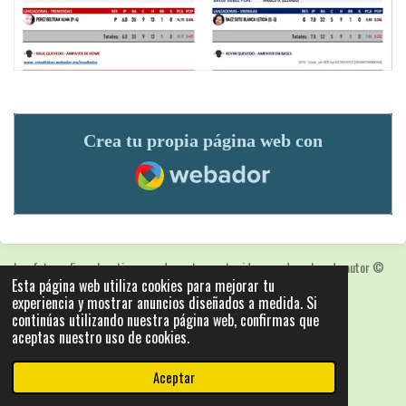
Crea tu propia página web con
Webador
Las fotografias y logotipos pueden estar protegidas con derechos de autor
©
Esta página web utiliza cookies para mejorar tu
2025: Statics - by ISCRLopez APP_Stats_v5.103
experiencia y mostrar anuncios diseñados a medida. Si
Con la tecnología de
Webador
continúas utilizando nuestra página web, confirmas que
aceptas nuestro uso de cookies.
Aceptar