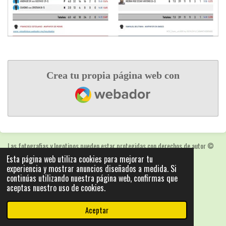
Crea tu propia página web con
Webador
Las fotografias y logotipos pueden estar protegidas con derechos de autor
©
2025: Statics - by ISCRLopez APP_Stats_v5.103
Esta página web utiliza cookies para mejorar tu
experiencia y mostrar anuncios diseñados a medida. Si
Con la tecnología de
Webador
continúas utilizando nuestra página web, confirmas que
aceptas nuestro uso de cookies.
Aceptar