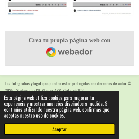
Crea tu propia página web con
Webador
Las fotografias y logotipos pueden estar protegidas con derechos de autor
©
2025: Statics - by ISCRLopez APP_Stats_v5.103
Esta página web utiliza cookies para mejorar tu
Con la tecnología de
Webador
experiencia y mostrar anuncios diseñados a medida. Si
continúas utilizando nuestra página web, confirmas que
aceptas nuestro uso de cookies.
Aceptar