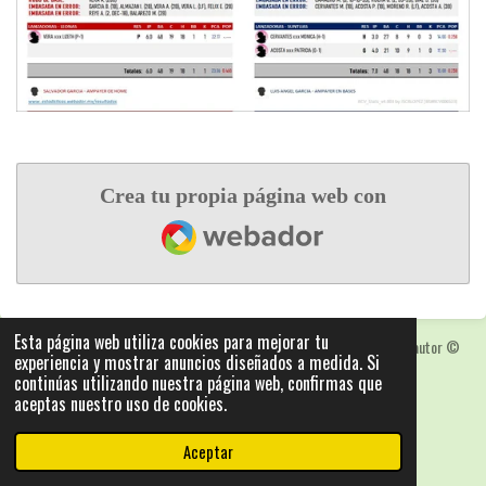
Crea tu propia página web con
Webador
Esta página web utiliza cookies para mejorar tu
Las fotografias y logotipos pueden estar protegidas con derechos de autor
©
experiencia y mostrar anuncios diseñados a medida. Si
2025: Statics - by ISCRLopez APP_Stats_v5.103
continúas utilizando nuestra página web, confirmas que
Con la tecnología de
Webador
aceptas nuestro uso de cookies.
Aceptar