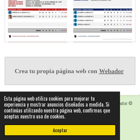
Crea tu propia página web con
Webador
Esta página web utiliza cookies para mejorar tu
Las fotografias y logotipos pueden estar protegidas con derechos de autor
©
experiencia y mostrar anuncios diseñados a medida. Si
2025: Statics - by ISCRLopez APP_Stats_v5.103
continúas utilizando nuestra página web, confirmas que
aceptas nuestro uso de cookies.
Con la tecnología de
Webador
Aceptar