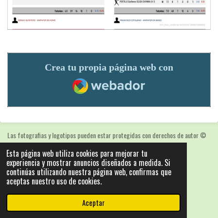
Crea tu propia página web con
Webador
Las fotografias y logotipos pueden estar protegidas con derechos de autor
©
2025: Statics - by ISCRLopez APP_Stats_v5.103
Esta página web utiliza cookies para mejorar tu
Con la tecnología de
Webador
experiencia y mostrar anuncios diseñados a medida. Si
continúas utilizando nuestra página web, confirmas que
aceptas nuestro uso de cookies.
Aceptar