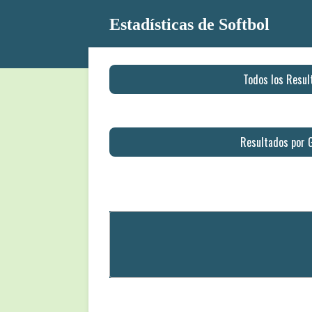
Ir
Estadísticas de Softbol
al
contenido
principal
Todos los Resul
Resultados por 