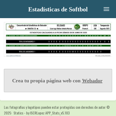
Ir
Estadísticas de Softbol
al
contenido
principal
Crea tu propia página web con
Webador
Las fotografias y logotipos pueden estar protegidas con derechos de autor
©
2025: Statics - by ISCRLopez APP_Stats_v5.103