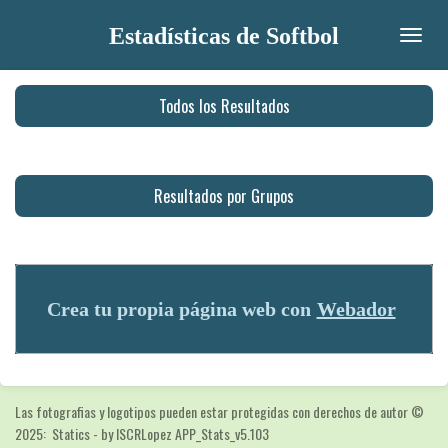
Ir
Estadísticas de Softbol
al
contenido
principal
Todos los Resultados
Resultados por Grupos
Crea tu propia página web con
Webador
Las fotografias y logotipos pueden estar protegidas con derechos de autor
©
2025: Statics - by ISCRLopez APP_Stats_v5.103