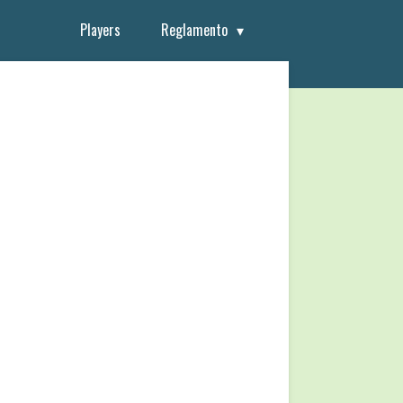
Players
Reglamento