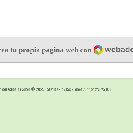
Webador
ea tu propia página web con
n derechos de autor
© 2025: Statics - by ISCRLopez APP_Stats_v5.103