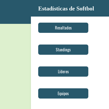
Ir
Estadísticas de Softbol
al
contenido
principal
Resultados
Standings
Líderes
Equipos