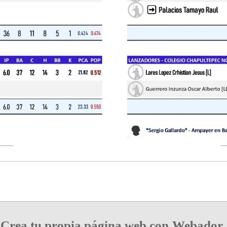
Crea tu propia página web con
Webador