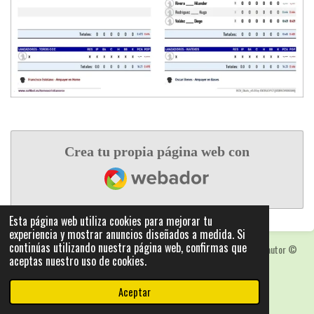
Crea tu propia página web con
Webador
Esta página web utiliza cookies para mejorar tu
experiencia y mostrar anuncios diseñados a medida. Si
continúas utilizando nuestra página web, confirmas que
Las fotografias y logotipos pueden estar protegidas con derechos de autor
©
aceptas nuestro uso de cookies.
2025: Statics - by ISCRLopez APP_Stats_v5.103
Con la tecnología de
Webador
Aceptar