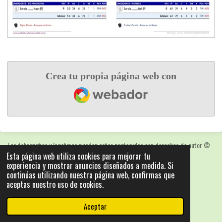
Crea tu propia página web con
Webador
Las fotografias y logotipos pueden estar protegidas con derechos de autor
©
Esta página web utiliza cookies para mejorar tu
2025: Statics - by ISCRLopez APP_Stats_v5.103
experiencia y mostrar anuncios diseñados a medida. Si
Con la tecnología de
Webador
continúas utilizando nuestra página web, confirmas que
aceptas nuestro uso de cookies.
Aceptar