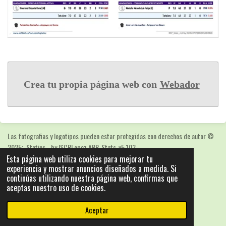
Crea tu propia página web con
Webador
Las fotografias y logotipos pueden estar protegidas con derechos de autor
©
2025: Statics - by ISCRLopez APP_Stats_v5.103
Esta página web utiliza cookies para mejorar tu
Con la tecnología de
Webador
experiencia y mostrar anuncios diseñados a medida. Si
continúas utilizando nuestra página web, confirmas que
aceptas nuestro uso de cookies.
Aceptar