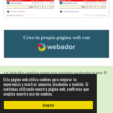
Crea tu propia página web con
Webador
Las fotografias y logotipos pueden estar protegidas con derechos de autor
©
2025: Statics - by ISCRLopez APP_Stats_v5.103
Esta página web utiliza cookies para mejorar tu
experiencia y mostrar anuncios diseñados a medida. Si
Con la tecnología de
Webador
continúas utilizando nuestra página web, confirmas que
aceptas nuestro uso de cookies.
Aceptar