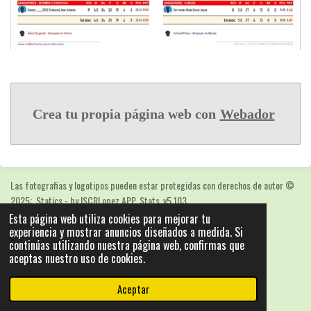
Crea tu propia página web con
Webador
Las fotografias y logotipos pueden estar protegidas con derechos de autor
©
2025: Statics - by ISCRLopez APP_Stats_v5.103
Esta página web utiliza cookies para mejorar tu
Con la tecnología de
Webador
experiencia y mostrar anuncios diseñados a medida. Si
continúas utilizando nuestra página web, confirmas que
aceptas nuestro uso de cookies.
Aceptar