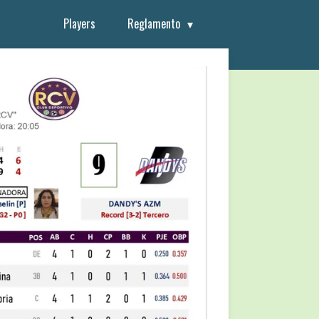
Players
Reglamento