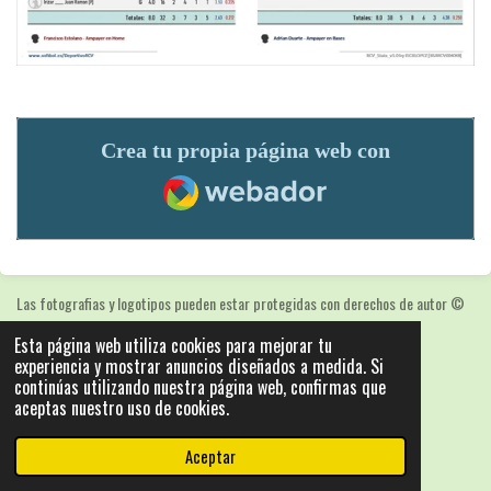
Crea tu propia página web con
Webador
Las fotografias y logotipos pueden estar protegidas con derechos de autor
©
2025: Statics - by ISCRLopez APP_Stats_v5.103
Esta página web utiliza cookies para mejorar tu
Con la tecnología de
Webador
experiencia y mostrar anuncios diseñados a medida. Si
continúas utilizando nuestra página web, confirmas que
aceptas nuestro uso de cookies.
Aceptar