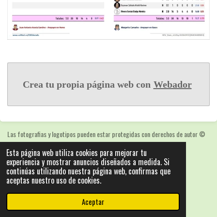
Crea tu propia página web con
Webador
Las fotografias y logotipos pueden estar protegidas con derechos de autor
©
2025: Statics - by ISCRLopez APP_Stats_v5.103
Esta página web utiliza cookies para mejorar tu
Con la tecnología de
Webador
experiencia y mostrar anuncios diseñados a medida. Si
continúas utilizando nuestra página web, confirmas que
aceptas nuestro uso de cookies.
Aceptar