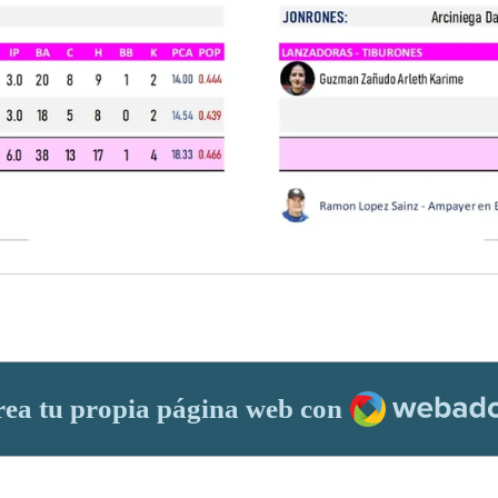
Webador
ea tu propia página web con