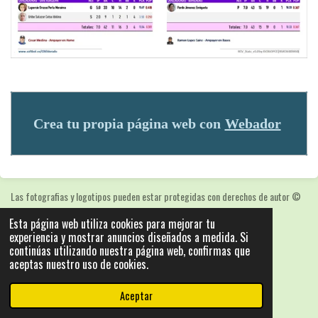
Crea tu propia página web con
Webador
Las fotografias y logotipos pueden estar protegidas con derechos de autor
©
2025: Statics - by ISCRLopez APP_Stats_v5.103
Esta página web utiliza cookies para mejorar tu
Con la tecnología de
Webador
experiencia y mostrar anuncios diseñados a medida. Si
continúas utilizando nuestra página web, confirmas que
aceptas nuestro uso de cookies.
Aceptar